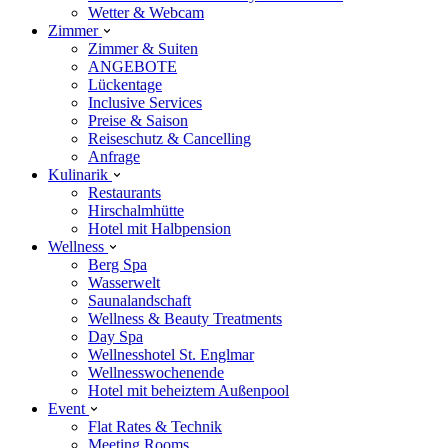
Wetter & Webcam
Zimmer
Zimmer & Suiten
ANGEBOTE
Lückentage
Inclusive Services
Preise & Saison
Reiseschutz & Cancelling
Anfrage
Kulinarik
Restaurants
Hirschalmhütte
Hotel mit Halbpension
Wellness
Berg Spa
Wasserwelt
Saunalandschaft
Wellness & Beauty Treatments
Day Spa
Wellnesshotel St. Englmar
Wellnesswochenende
Hotel mit beheiztem Außenpool
Event
Flat Rates & Technik
Meeting Rooms