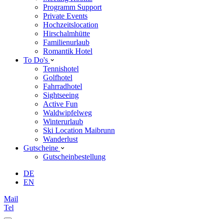
Programm Support
Private Events
Hochzeitslocation
Hirschalmhütte
Familienurlaub
Romantik Hotel
To Do's
Tennishotel
Golfhotel
Fahrradhotel
Sightseeing
Active Fun
Waldwipfelweg
Winterurlaub
Ski Location Maibrunn
Wanderlust
Gutscheine
Gutscheinbestellung
DE
EN
Mail
Tel