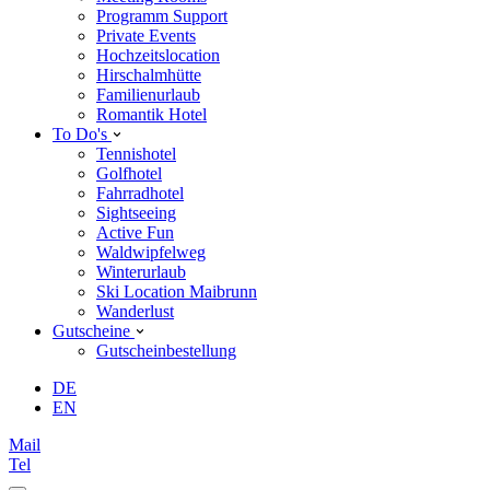
Programm Support
Private Events
Hochzeitslocation
Hirschalmhütte
Familienurlaub
Romantik Hotel
To Do's
Tennishotel
Golfhotel
Fahrradhotel
Sightseeing
Active Fun
Waldwipfelweg
Winterurlaub
Ski Location Maibrunn
Wanderlust
Gutscheine
Gutscheinbestellung
DE
EN
Mail
Tel