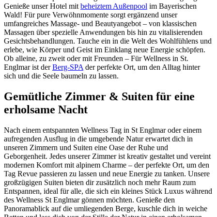
Genieße unser Hotel mit
beheiztem Außenpool
im Bayerischen
Wald! Für pure Verwöhnmomente sorgt ergänzend unser
umfangreiches Massage- und Beautyangebot – von klassischen
Massagen über spezielle Anwendungen bis hin zu vitalisierenden
Gesichtsbehandlungen. Tauche ein in die Welt des Wohlfühlens und
erlebe, wie Körper und Geist im Einklang neue Energie schöpfen.
Ob alleine, zu zweit oder mit Freunden – Für Wellness in St.
Englmar ist der
Berg-SPA
der perfekte Ort, um den Alltag hinter
sich und die Seele baumeln zu lassen.
Gemütliche Zimmer & Suiten für eine
erholsame Nacht
Nach einem entspannten Wellness Tag in St Englmar oder einem
aufregenden Ausflug in die umgebende Natur erwartet dich in
unseren Zimmern und Suiten eine Oase der Ruhe und
Geborgenheit. Jedes unserer Zimmer ist kreativ gestaltet und vereint
modernen Komfort mit alpinem Charme – der perfekte Ort, um den
Tag Revue passieren zu lassen und neue Energie zu tanken. Unsere
großzügigen Suiten bieten dir zusätzlich noch mehr Raum zum
Entspannen, ideal für alle, die sich ein kleines Stück Luxus während
des Wellness St Englmar gönnen möchten. Genieße den
Panoramablick auf die umliegenden Berge, kuschle dich in weiche